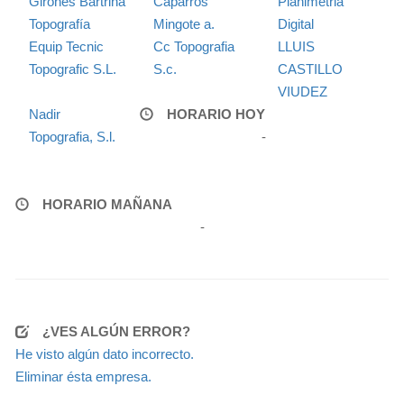
Girones Bartrina
Caparros
Planimetria
Topografía
Mingote a.
Digital
Equip Tecnic
Cc Topografia
LLUIS
Topografic S.L.
S.c.
CASTILLO
VIUDEZ
Nadir
HORARIO HOY
Topografia, S.l.
-
HORARIO MAÑANA
-
¿VES ALGÚN ERROR?
He visto algún dato incorrecto.
Eliminar ésta empresa.