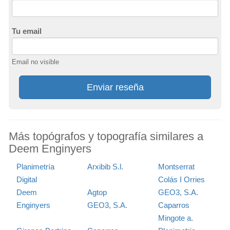
Tu email
Email no visible
Enviar reseña
Más topógrafos y topografía similares a
Deem Enginyers
Planimetría
Arxibib S.l.
Montserrat
Digital
Colás I Orries
Deem
Agtop
GEO3, S.A.
Enginyers
GEO3, S.A.
Caparros
Mingote a.