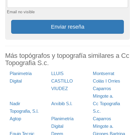
Email no visible
Enviar reseña
Más topógrafos y topografía similares a Cc
Topografia S.c.
Planimetria
LLUIS
Montserrat
Digital
CASTILLO
Colás I Orries
VIUDEZ
Caparros
Mingote a.
Nadir
Arxibib S.l.
Cc Topografia
Topografia, S.l.
S.c.
Agtop
Planimetría
Caparros
Digital
Mingote a.
Equip Tecnic
Deem
Girones Bartrina