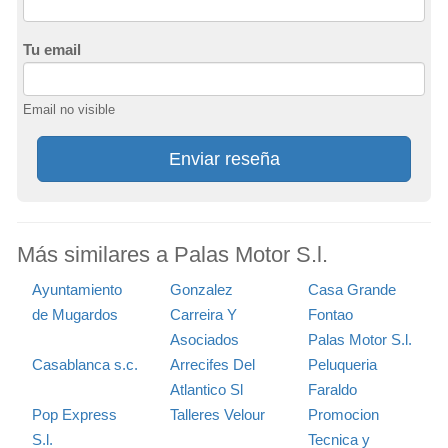
Tu email
Email no visible
Enviar reseña
Más similares a Palas Motor S.l.
Ayuntamiento
Gonzalez
Casa Grande
de Mugardos
Carreira Y
Fontao
Asociados
Palas Motor S.l.
Casablanca s.c.
Arrecifes Del
Peluqueria
Atlantico Sl
Faraldo
Pop Express
Talleres Velour
Promocion
S.l.
Tecnica y