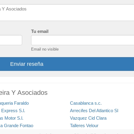
Tu email
Email no visible
Enviar reseña
eira Y Asociados
uqueria Faraldo
Casablanca s.c.
 Express S.l.
Arrecifes Del Atlantico Sl
s Motor S.l.
Vazquez Cid Clara
a Grande Fontao
Talleres Velour