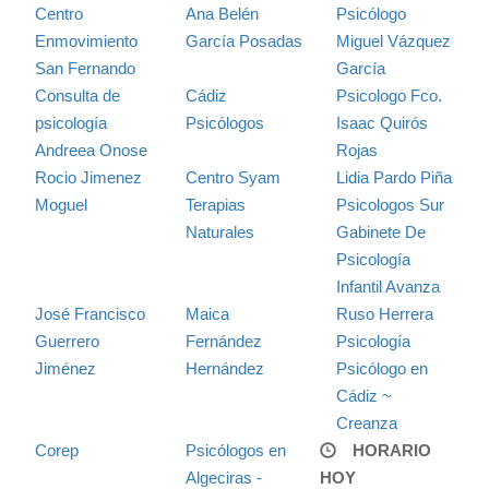
Centro
Ana Belén
Psicólogo
Enmovimiento
García Posadas
Miguel Vázquez
San Fernando
García
Consulta de
Cádiz
Psicologo Fco.
psicología
Psicólogos
Isaac Quirós
Andreea Onose
Rojas
Rocio Jimenez
Centro Syam
Lidia Pardo Piña
Moguel
Terapias
Psicologos Sur
Naturales
Gabinete De
Psicología
Infantil Avanza
José Francisco
Maica
Ruso Herrera
Guerrero
Fernández
Psicología
Jiménez
Hernández
Psicólogo en
Cádiz ~
Creanza
Corep
Psicólogos en
HORARIO
Algeciras -
HOY