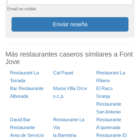
Email no visible
Enviar reseña
Más restaurantes caseros similares a Font
Jove
Restaurant La
Cal Pauet
Restaurant La
Torrada
Ribera
Bar Restaurante
Masia Villa Orce
El Raco
Alborada
s.c.p.
Granja
Restaurante
San Antonio
David Bar
Restaurante La
Restaurante
Restaurante
Via
A'queimada
Area de Servicio
la Barretina
Restaurante El