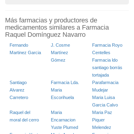
Más farmacias y productores de
medicamentos similares a Farmacia
Raquel Domínguez Navarro
Fernando
J. Cosme
Farmacia Royo
Martinez Garcia
Martínez
Centelles
Gómez
Farmacia ldo
santiago borrás
tortajada
Santiago
Farmacia Lda.
Parafarmacia
Alvarez
Maria
Mudejar
Carretero
Escorihuela
Maria Luisa
Garcia Calvo
Raquel del
Maria
Maria Paz
moral del cerro
Encarnacion
Piquer
Yuste Plumed
Melendez