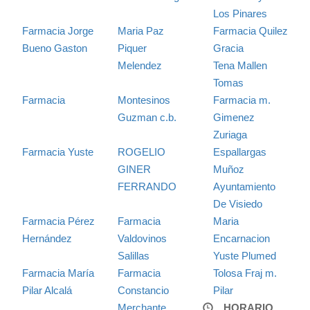
Los Pinares
Farmacia Jorge
Maria Paz
Farmacia Quilez
Bueno Gaston
Piquer
Gracia
Melendez
Tena Mallen
Tomas
Farmacia
Montesinos
Farmacia m.
Guzman c.b.
Gimenez
Zuriaga
Farmacia Yuste
ROGELIO
Espallargas
GINER
Muñoz
FERRANDO
Ayuntamiento
De Visiedo
Farmacia Pérez
Farmacia
Maria
Hernández
Valdovinos
Encarnacion
Salillas
Yuste Plumed
Farmacia María
Farmacia
Tolosa Fraj m.
Pilar Alcalá
Constancio
Pilar
Merchante
HORARIO