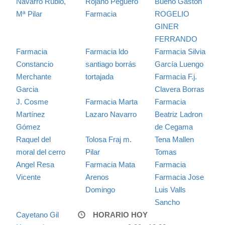
Navarro Rubio,
Rojano Peguero
Bueno Gaston
Mª Pilar
Farmacia
ROGELIO
GINER
FERRANDO
Farmacia
Farmacia ldo
Farmacia Silvia
Constancio
santiago borrás
García Luengo
Merchante
tortajada
Farmacia F.j.
Garcia
Clavera Borras
J. Cosme
Farmacia Marta
Farmacia
Martínez
Lazaro Navarro
Beatriz Ladron
Gómez
de Cegama
Raquel del
Tolosa Fraj m.
Tena Mallen
moral del cerro
Pilar
Tomas
Angel Resa
Farmacia Mata
Farmacia
Vicente
Arenos
Farmacia Jose
Domingo
Luis Valls
Sancho
Cayetano Gil
HORARIO HOY