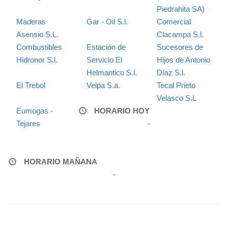
Piedrahita SA)
Maderas
Gar - Oil S.l.
Comercial
Asensio S.L.
Clacampa S.l.
Combustibles
Estación de
Sucesores de
Hidronor S.l.
Servicio El
Hijos de Antonio
Helmantico S.l.
Díaz S.l.
El Trebol
Velpa S.a.
Tecal Prieto
Velasco S.L
Eumogas -
HORARIO HOY
Tejares
-
HORARIO MAÑANA
-