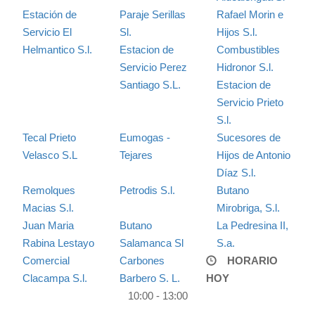
Estación de
Paraje Serillas
Rafael Morin e
Servicio El
Sl.
Hijos S.l.
Helmantico S.l.
Estacion de
Combustibles
Servicio Perez
Hidronor S.l.
Santiago S.L.
Estacion de
Servicio Prieto
S.l.
Tecal Prieto
Eumogas -
Sucesores de
Velasco S.L
Tejares
Hijos de Antonio
Díaz S.l.
Remolques
Petrodis S.l.
Butano
Macias S.l.
Mirobriga, S.l.
Juan Maria
Butano
La Pedresina II,
Rabina Lestayo
Salamanca Sl
S.a.
Comercial
Carbones
HORARIO
Clacampa S.l.
Barbero S. L.
HOY
10:00 - 13:00