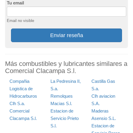
Tu email
Email no visible
Enviar reseña
Más combustibles y lubricantes similares a
Comercial Clacampa S.l.
Compañia
La Pedresina II,
Castilla Gas
Logistica de
S.a.
S.a.
Hidrocarburos
Remolques
Clh aviacion
Clh S.a.
Macias S.l.
S.A.
Comercial
Estacion de
Maderas
Clacampa S.l.
Servicio Prieto
Asensio S.L.
S.l.
Estacion de