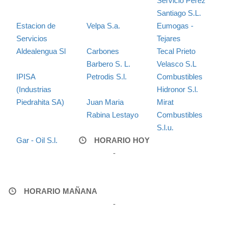
Servicio Perez
Santiago S.L.
Estacion de
Velpa S.a.
Eumogas -
Servicios
Tejares
Aldealengua Sl
Carbones
Tecal Prieto
Barbero S. L.
Velasco S.L
IPISA
Petrodis S.l.
Combustibles
(Industrias
Hidronor S.l.
Piedrahita SA)
Juan Maria
Mirat
Rabina Lestayo
Combustibles
S.l.u.
Gar - Oil S.l.
HORARIO HOY
-
HORARIO MAÑANA
-