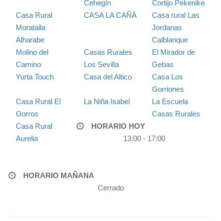
Cehegín
Cortijo Pekenike
Casa Rural
CASA LA CAÑÁ
Casa rural Las
Moratalla
Jordanas
Alharabe
Calblanque
Molino del
Casas Rurales
El Mirador de
Camino
Los Sevilla
Gebas
Yurta Touch
Casa del Altico
Casa Los
Gorriones
Casa Rural El
La Niña Isabel
La Escuela
Gorros
Casas Rurales
Casa Rural
HORARIO HOY
Aurelia
13:00 - 17:00
HORARIO MAÑANA
Cerrado