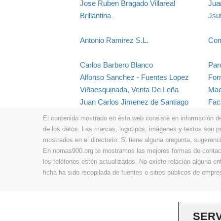
Jose Ruben Bragado Villareal
Jua
Brillantina
Jsu
Antonio Ramirez S.L.
Come
Carlos Barbero Blanco
Par
Alfonso Sanchez - Fuentes Lopez
For
Viñaesquinada, Venta De Leña
Mae
Juan Carlos Jimenez de Santiago
Fac
El contenido mostrado en ésta web consiste en información de t
de los datos. Las marcas, logotipos, imágenes y textos son 
mostrados en el directorio. Si tiene alguna pregunta, sugerenci
En nomas900.org te mostramos las mejores formas de contacta
los teléfonos estén actualizados. No existe relación alguna e
ficha ha sido recopilada de fuentes o sitios públicos de emp
SERV