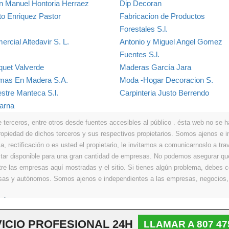
n Manuel Hontoria Herraez
Dip Decoran
to Enriquez Pastor
Fabricacion de Productos
Forestales S.l.
rcial Altedavir S. L.
Antonio y Miguel Angel Gomez
Fuentes S.l.
quet Valverde
Maderas García Jara
mas En Madera S.A.
Moda -Hogar Decoracion S.
stre Manteca S.l.
Carpinteria Justo Berrendo
arna
erceros, entre otros desde fuentes accesibles al público . ésta web no se hace
propiedad de dichos terceros y sus respectivos propietarios. Somos ajenos e
a, rectificación o es usted el propietario, le invitamos a comunicarnoslo a tra
r disponible para una gran cantidad de empresas. No podemos asegurar que 
ntre las empresas aquí mostradas y el sitio. Si tienes algún problema, debes
resas y autónomos. Somos ajenos e independientes a las empresas, negocios,
Últimos
|
Aviso legal
|
Política de privacidad
|
Política de cookies
|
Contacto
ICIO PROFESIONAL 24H
LLAMAR A 807 47