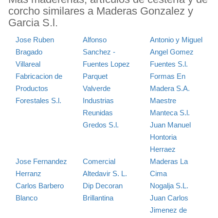
corcho similares a Maderas Gonzalez y
Garcia S.l.
Jose Ruben
Alfonso
Antonio y Miguel
Bragado
Sanchez -
Angel Gomez
Villareal
Fuentes Lopez
Fuentes S.l.
Fabricacion de
Parquet
Formas En
Productos
Valverde
Madera S.A.
Forestales S.l.
Industrias
Maestre
Reunidas
Manteca S.l.
Gredos S.l.
Juan Manuel
Hontoria
Herraez
Jose Fernandez
Comercial
Maderas La
Herranz
Altedavir S. L.
Cima
Carlos Barbero
Dip Decoran
Nogalja S.L.
Blanco
Brillantina
Juan Carlos
Jimenez de