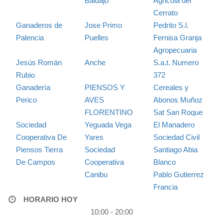
Baldajo
Agricola del
Cerrato
Ganaderos de
Jose Primo
Pedrito S.l.
Palencia
Puelles
Fernisa Granja
Agropecuaria
Jesús Román
Anche
S.a.t. Numero
Rubio
372
Ganadería
PIENSOS Y
Cereales y
Perico
AVES
Abonos Muñoz
FLORENTINO
Sat San Roque
Sociedad
Yeguada Vega
El Manadero
Cooperativa De
Yares
Sociedad Civil
Piensos Tierra
Sociedad
Santiago Abia
De Campos
Cooperativa
Blanco
Canibu
Pablo Gutierrez
Francia
HORARIO HOY
10:00 - 20:00