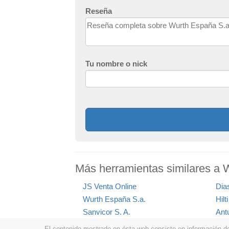
Reseña
Tu nombre o nick
Más herramientas similares a 
JS Venta Online
Dias
Wurth España S.a.
Hilt
Sanvicor S. A.
Antu
El contenido mostrado en ésta web consiste en información de t