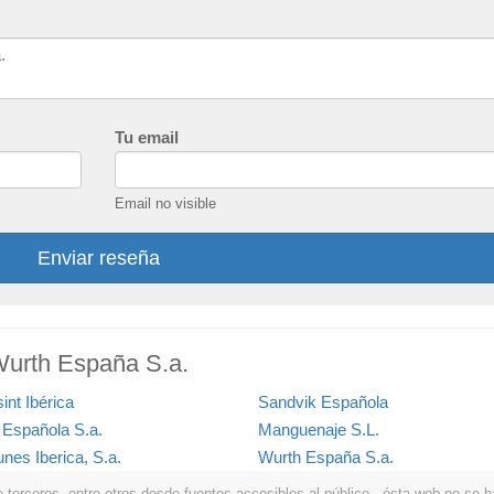
Tu email
Email no visible
Enviar reseña
Wurth España S.a.
int Ibérica
Sandvik Española
i Española S.a.
Manguenaje S.L.
nes Iberica, S.a.
Wurth España S.a.
erceros, entre otros desde fuentes accesibles al público . ésta web no se hace