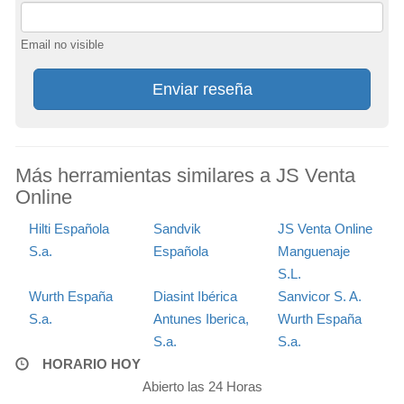
Email no visible
Enviar reseña
Más herramientas similares a JS Venta
Online
Hilti Española
Sandvik
JS Venta Online
S.a.
Española
Manguenaje
S.L.
Wurth España
Diasint Ibérica
Sanvicor S. A.
S.a.
Antunes Iberica,
Wurth España
S.a.
S.a.
HORARIO HOY
Abierto las 24 Horas