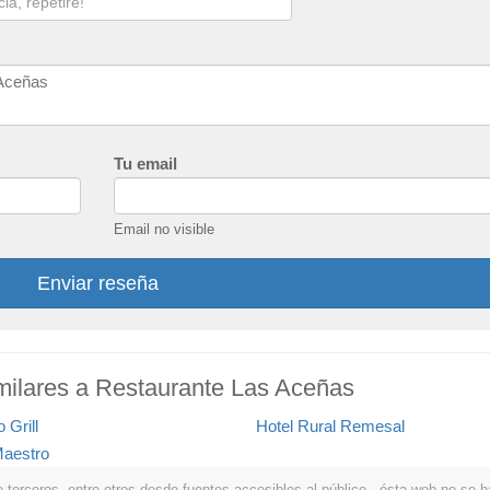
Tu email
Email no visible
Enviar reseña
milares a Restaurante Las Aceñas
 Grill
Hotel Rural Remesal
Maestro
erceros, entre otros desde fuentes accesibles al público . ésta web no se hace