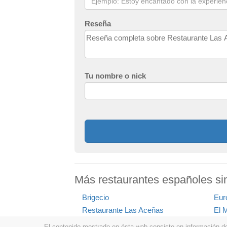
Reseña
Tu nombre o nick
Más restaurantes españoles si
Brigecio
Euro
Restaurante Las Aceñas
El 
El contenido mostrado en ésta web consiste en información de t