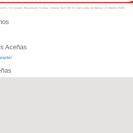
nos
as Aceñas
rante/
eñas