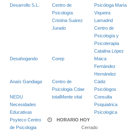
Desarrollo S.L.
Centro de
Psicóloga María
Psicología
Viqueira
Cristina Suárez
Lamadrid
Jurado
Centro de
Psicología y
Psicoterapia
Catalina López
Desahogando
Corep
Maica
Fernández
Hernández
Anaís Gandiaga
Centro de
Cádiz
Psicologia Cdae
Psicólogos
NEDU
totalMente vital
Consulta
Necesidades
Psiquiatrica
Educativas
Psicologica
Psyteco Centro
HORARIO HOY
de Psicologia
Cerrado