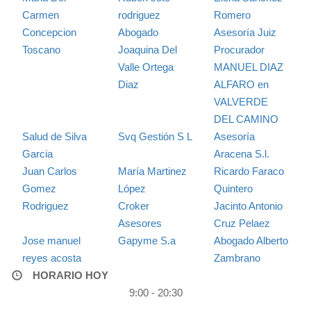
Carmen
rodriguez
Romero
Concepcion
Abogado
Asesoría Juiz
Toscano
Joaquina Del
Procurador
Valle Ortega
MANUEL DIAZ
Diaz
ALFARO en
VALVERDE
DEL CAMINO
Salud de Silva
Svq Gestión S L
Asesoría
Garcia
Aracena S.l.
Juan Carlos
María Martinez
Ricardo Faraco
Gomez
López
Quintero
Rodriguez
Croker
Jacinto Antonio
Asesores
Cruz Pelaez
Jose manuel
Gapyme S.a
Abogado Alberto
reyes acosta
Zambrano
HORARIO HOY
9:00 - 20:30