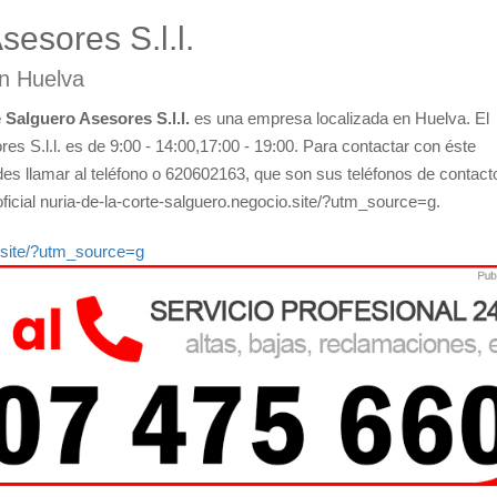
esores S.l.l.
en Huelva
 Salguero Asesores S.l.l.
es una empresa localizada en Huelva. El
s S.l.l. es de 9:00 - 14:00,17:00 - 19:00. Para contactar con éste
es llamar al teléfono o 620602163, que son sus teléfonos de contact
oficial nuria-de-la-corte-salguero.negocio.site/?utm_source=g.
o.site/?utm_source=g