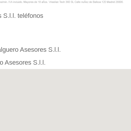
S.l.l. teléfonos
guero Asesores S.l.l.
 Asesores S.l.l.