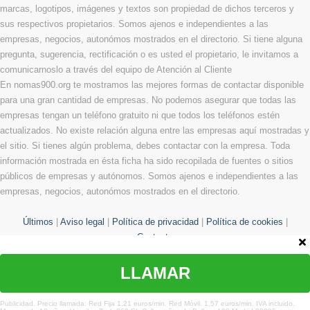
marcas, logotipos, imágenes y textos son propiedad de dichos terceros y
sus respectivos propietarios. Somos ajenos e independientes a las
empresas, negocios, autonómos mostrados en el directorio. Si tiene alguna
pregunta, sugerencia, rectificación o es usted el propietario, le invitamos a
comunicarnoslo a través del equipo de Atención al Cliente
En nomas900.org te mostramos las mejores formas de contactar disponible
para una gran cantidad de empresas. No podemos asegurar que todas las
empresas tengan un teléfono gratuito ni que todos los teléfonos estén
actualizados. No existe relación alguna entre las empresas aquí mostradas y
el sitio. Si tienes algún problema, debes contactar con la empresa. Toda
información mostrada en ésta ficha ha sido recopilada de fuentes o sitios
públicos de empresas y autónomos. Somos ajenos e independientes a las
empresas, negocios, autonómos mostrados en el directorio.
Últimos
|
Aviso legal
|
Política de privacidad
|
Política de cookies
|
Contacto
LLAMAR
© Copyright 2013 - 2026 Todos los derechos reservados
¿Te hemos ayudado?
Publicidad. Precio llamada: Red Fija 1,21 euros/min. Red Móvil. 1,57 euros/min. IVA incluido.