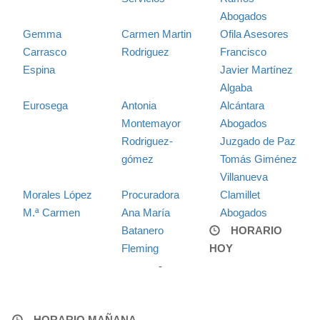
Abogados
Gemma
Carmen Martin
Ofila Asesores
Carrasco
Rodriguez
Francisco
Espina
Javier Martínez
Algaba
Eurosega
Antonia
Alcántara
Montemayor
Abogados
Rodriguez-
Juzgado de Paz
gómez
Tomás Giménez
Villanueva
Morales López
Procuradora
Clamillet
M.ª Carmen
Ana María
Abogados
Batanero
HORARIO
Fleming
HOY
-
HORARIO MAÑANA