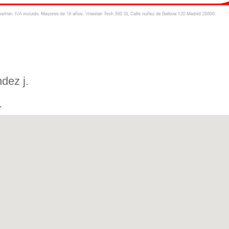
dez j.
.