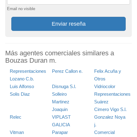
Email no visible
Enviar reseña
Más agentes comerciales similares a
Bouzas Duran m.
Representaciones
Perez Callon e.
Felix Acuña y
Lozano C.b.
Otros
Luis Alfonso
Disnuga S.l.
Vidriocolor
Solis Diaz
Solleiro
Representaciones
Martinez
Suárez
Joaquin
Cimero Vigo S.l.
Relec
VIPLAST
Gonzalez Noya
GALICIA
j.
Vitman
Parapar
Comercial