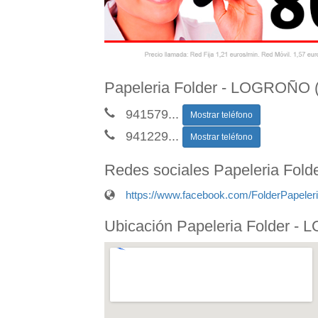
Papeleria Folder - LOGROÑO (
941579
...
Mostrar teléfono
941229
...
Mostrar teléfono
Redes sociales Papeleria Fo
https://www.facebook.com/FolderPapeler
Ubicación Papeleria Folder 