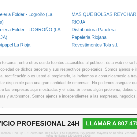
eleria Folder - Logroño (La
MAS QUE BOLSAS REYCHAR
a)
RIOJA
eleria Folder - LOGROÑO (LA
Distribuidora Papelera
JA)
Papeleria Riojana
stpapel La Rioja
Revestimentos Tola s.l.
erceros, entre otros desde fuentes accesibles al público . ésta web no se hace
propiedad de dichos terceros y sus respectivos propietarios. Somos ajenos e
a, rectificación o es usted el propietario, le invitamos a comunicarnoslo a tra
r disponible para una gran cantidad de empresas. No podemos asegurar que 
ntre las empresas aquí mostradas y el sitio. Si tienes algún problema, debes
resas y autónomos. Somos ajenos e independientes a las empresas, negocios,
Últimos
|
Aviso legal
|
Política de privacidad
|
Política de cookies
|
Contacto
ICIO PROFESIONAL 24H
LLAMAR A 807 47
© Copyright 2013 - 2026 Todos los derechos reservados
o llamada: Red Fija 1,21 euros/min. Red Móvil. 1,57 euros/min. IVA incluido. Mayores de 18 años. Vriseilan
nuñez de Balboa 120 Madrid 28006.