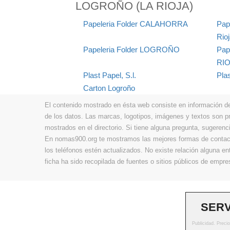
LOGROÑO (LA RIOJA)
Papeleria Folder CALAHORRA
Pap
Rioj
Papeleria Folder LOGROÑO
Pap
RIO
Plast Papel, S.l.
Pla
Carton Logroño
El contenido mostrado en ésta web consiste en información de t
de los datos. Las marcas, logotipos, imágenes y textos son 
mostrados en el directorio. Si tiene alguna pregunta, sugerenci
En nomas900.org te mostramos las mejores formas de contacta
los teléfonos estén actualizados. No existe relación alguna e
ficha ha sido recopilada de fuentes o sitios públicos de emp
SERV
Publicidad. Preci