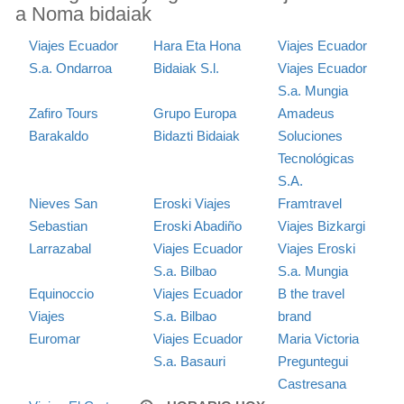
a Noma bidaiak
Viajes Ecuador
Hara Eta Hona
Viajes Ecuador
S.a. Ondarroa
Bidaiak S.l.
Viajes Ecuador
S.a. Mungia
Zafiro Tours
Grupo Europa
Amadeus
Barakaldo
Bidazti Bidaiak
Soluciones
Tecnológicas
S.A.
Nieves San
Eroski Viajes
Framtravel
Sebastian
Eroski Abadiño
Viajes Bizkargi
Larrazabal
Viajes Ecuador
Viajes Eroski
S.a. Bilbao
S.a. Mungia
Equinoccio
Viajes Ecuador
B the travel
Viajes
S.a. Bilbao
brand
Euromar
Viajes Ecuador
Maria Victoria
S.a. Basauri
Preguntegui
Castresana