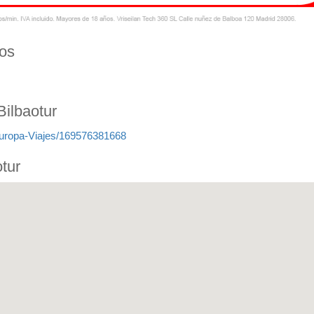
nos
ilbaotur
uropa-Viajes/169576381668
tur