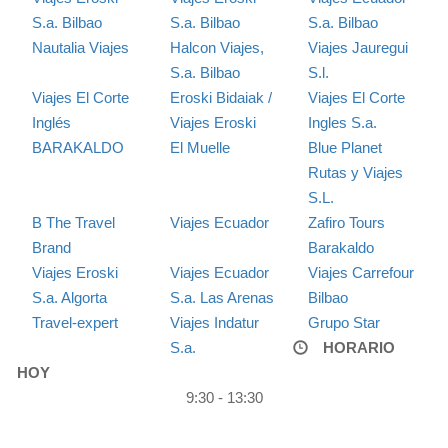
S.a. Bilbao
S.a. Bilbao
S.a. Bilbao
Nautalia Viajes
Halcon Viajes,
Viajes Jauregui
S.a. Bilbao
S.l.
Viajes El Corte
Eroski Bidaiak /
Viajes El Corte
Inglés
Viajes Eroski
Ingles S.a.
BARAKALDO
El Muelle
Blue Planet
Rutas y Viajes
S.L.
B The Travel
Viajes Ecuador
Zafiro Tours
Brand
Barakaldo
Viajes Eroski
Viajes Ecuador
Viajes Carrefour
S.a. Algorta
S.a. Las Arenas
Bilbao
Travel-expert
Viajes Indatur
Grupo Star
S.a.
HORARIO
HOY
9:30 - 13:30