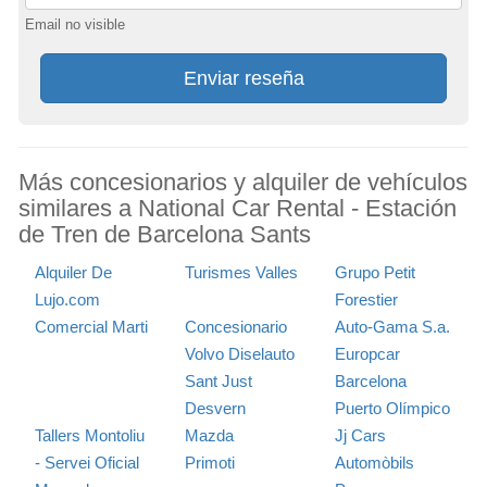
Email no visible
Enviar reseña
Más concesionarios y alquiler de vehículos
similares a National Car Rental - Estación
de Tren de Barcelona Sants
Alquiler De
Turismes Valles
Grupo Petit
Lujo.com
Forestier
Comercial Marti
Concesionario
Auto-Gama S.a.
Volvo Diselauto
Europcar
Sant Just
Barcelona
Desvern
Puerto Olímpico
Tallers Montoliu
Mazda
Jj Cars
- Servei Oficial
Primoti
Automòbils