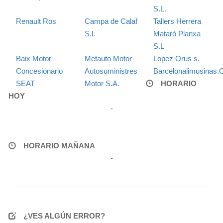
S.L.
Renault Ros
Campa de Calaf
Tallers Herrera
S.l.
Mataró Planxa
S.L
Baix Motor -
Metauto Motor
Lopez Orus s.
Concesionario
Autosuministres
Barcelonalimusinas
SEAT
Motor S.A.
HORARIO
HOY
-
HORARIO MAÑANA
-
¿VES ALGÚN ERROR?