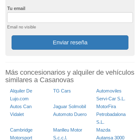
Tu email
Email no visible
Enviar reseña
Más concesionarios y alquiler de vehículos
similares a Casanovas
Alquiler De
TG Cars
Automoviles
Lujo.com
Servi-Car S.L.
Autos Can
Jaguar Solmobil
MotorFira
Vidalet
Automoto Duero
Petrobadalona
S.L.
Cambridge
Manlleu Motor
Mazda
Motorsport
S.c.c.l.
Autansa 3000