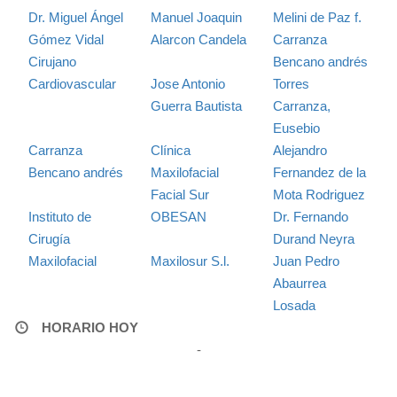
Dr. Miguel Ángel
Manuel Joaquin
Melini de Paz f.
Gómez Vidal
Alarcon Candela
Carranza
Cirujano
Bencano andrés
Cardiovascular
Jose Antonio
Torres
Guerra Bautista
Carranza,
Eusebio
Carranza
Clínica
Alejandro
Bencano andrés
Maxilofacial
Fernandez de la
Facial Sur
Mota Rodriguez
Instituto de
OBESAN
Dr. Fernando
Cirugía
Durand Neyra
Maxilofacial
Maxilosur S.l.
Juan Pedro
Abaurrea
Losada
HORARIO HOY
-