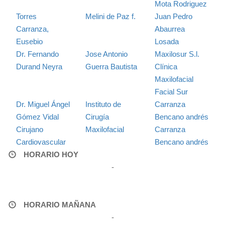
Mota Rodriguez
Torres
Melini de Paz f.
Juan Pedro
Carranza,
Abaurrea
Eusebio
Losada
Dr. Fernando
Jose Antonio
Maxilosur S.l.
Durand Neyra
Guerra Bautista
Clínica
Maxilofacial
Facial Sur
Dr. Miguel Ángel
Instituto de
Carranza
Gómez Vidal
Cirugía
Bencano andrés
Cirujano
Maxilofacial
Carranza
Cardiovascular
Bencano andrés
HORARIO HOY
-
HORARIO MAÑANA
-