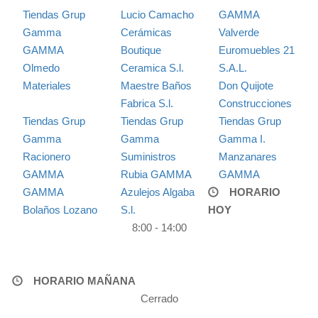
Tiendas Grup
Lucio Camacho
GAMMA
Gamma
Cerámicas
Valverde
GAMMA
Boutique
Euromuebles 21
Olmedo
Ceramica S.l.
S.A.L.
Materiales
Maestre Baños
Don Quijote
Fabrica S.l.
Construcciones
Tiendas Grup
Tiendas Grup
Tiendas Grup
Gamma
Gamma
Gamma I.
Racionero
Suministros
Manzanares
GAMMA
Rubia GAMMA
GAMMA
GAMMA
Azulejos Algaba
HORARIO
Bolaños Lozano
S.l.
HOY
8:00 - 14:00
HORARIO MAÑANA
Cerrado