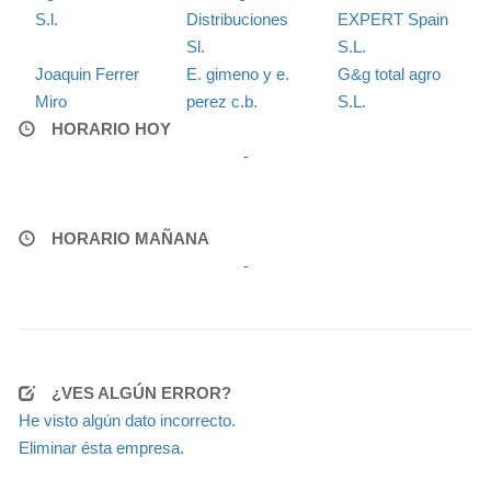
S.l.
Distribuciones
EXPERT Spain
Sl.
S.L.
Joaquin Ferrer
E. gimeno y e.
G&g total agro
Miro
perez c.b.
S.L.
HORARIO HOY
-
HORARIO MAÑANA
-
¿VES ALGÚN ERROR?
He visto algún dato incorrecto.
Eliminar ésta empresa.