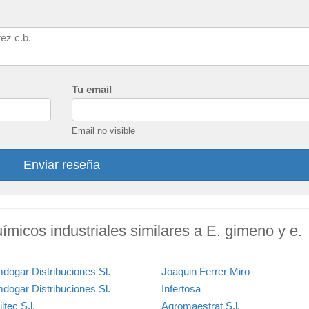
Tu email
Email no visible
Enviar reseña
uímicos industriales similares a E. gimeno y e.
dogar Distribuciones Sl.
Joaquin Ferrer Miro
dogar Distribuciones Sl.
Infertosa
iltec S.l.
Agromaestrat S.l.