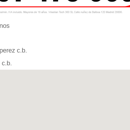
onos
perez c.b.
 c.b.