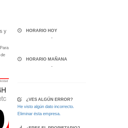
HORARIO HOY
s y
-
 Para
 de
HORARIO MAÑANA
-
¿VES ALGÚN ERROR?
He visto algún dato incorrecto.
Eliminar ésta empresa.
¿ERES EL PROPIETARIO?