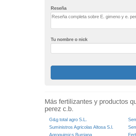
Reseña
Tu nombre o nick
Más fertilizantes y productos q
perez c.b.
G&g total agro S.L.
Sem
Suministros Agricolas Altosa S.l.
Sem
Agroquimics Burriana
Fert