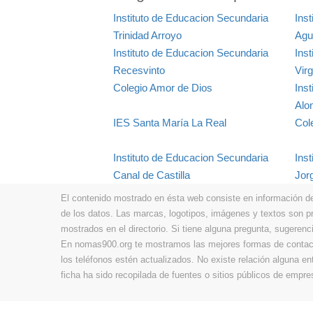
Instituto de Educacion Secundaria
Inst
Trinidad Arroyo
Agu
Instituto de Educacion Secundaria
Ins
Recesvinto
Vir
Colegio Amor de Dios
Ins
Alo
IES Santa María La Real
Col
Instituto de Educacion Secundaria
Ins
Canal de Castilla
Jor
El contenido mostrado en ésta web consiste en información de t
de los datos. Las marcas, logotipos, imágenes y textos son 
mostrados en el directorio. Si tiene alguna pregunta, sugerenci
En nomas900.org te mostramos las mejores formas de contacta
los teléfonos estén actualizados. No existe relación alguna e
ficha ha sido recopilada de fuentes o sitios públicos de emp