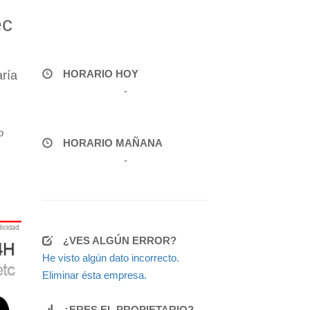
ec
HORARIO HOY
aría
-
o
HORARIO MAÑANA
-
¿VES ALGÚN ERROR?
He visto algún dato incorrecto.
Eliminar ésta empresa.
¿ERES EL PROPIETARIO?