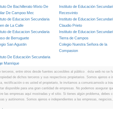
ituto De Bachillerato Mixto De
Instituto de Educación Secundar
ilar De Campoo Mec
Recesvinto
tituto de Educacion Secundaria
Instituto de Educacion Secundar
gen de La Calle
Claudio Prieto
tituto de Educacion Secundaria
Instituto de Educacion Secundar
nso de Berruguete
Tierra de Campos
egio San Agustin
Colegio Nuestra Señora de la
Compasion
tituto De Educación Secundaria
ge Manrique
erceros, entre otros desde fuentes accesibles al público . ésta web no se hace
propiedad de dichos terceros y sus respectivos propietarios. Somos ajenos e
a, rectificación o es usted el propietario, le invitamos a comunicarnoslo a tra
r disponible para una gran cantidad de empresas. No podemos asegurar que 
ntre las empresas aquí mostradas y el sitio. Si tienes algún problema, debes
resas y autónomos. Somos ajenos e independientes a las empresas, negocios,
Últimos
|
Aviso legal
|
Política de privacidad
|
Política de cookies
|
Contacto