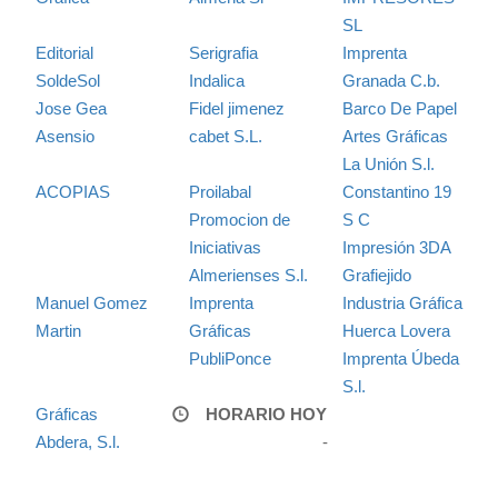
SL
Editorial
Serigrafia
Imprenta
SoldeSol
Indalica
Granada C.b.
Jose Gea
Fidel jimenez
Barco De Papel
Asensio
cabet S.L.
Artes Gráficas
La Unión S.l.
ACOPIAS
Proilabal
Constantino 19
Promocion de
S C
Iniciativas
Impresión 3DA
Almerienses S.l.
Grafiejido
Manuel Gomez
Imprenta
Industria Gráfica
Martin
Gráficas
Huerca Lovera
PubliPonce
Imprenta Úbeda
S.l.
Gráficas
HORARIO HOY
Abdera, S.l.
-