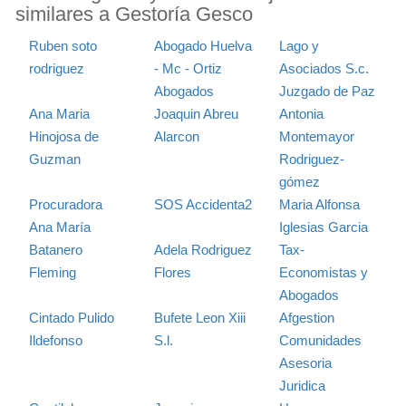
similares a Gestoría Gesco
Ruben soto
Abogado Huelva
Lago y
rodriguez
- Mc - Ortiz
Asociados S.c.
Abogados
Juzgado de Paz
Ana Maria
Joaquin Abreu
Antonia
Hinojosa de
Alarcon
Montemayor
Guzman
Rodriguez-
gómez
Procuradora
SOS Accidenta2
Maria Alfonsa
Ana María
Iglesias Garcia
Batanero
Adela Rodriguez
Tax-
Fleming
Flores
Economistas y
Abogados
Cintado Pulido
Bufete Leon Xiii
Afgestion
Ildefonso
S.l.
Comunidades
Asesoria
Juridica