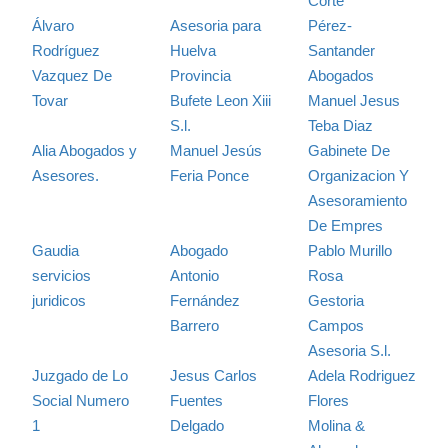
Corte
Álvaro
Asesoria para
Pérez-
Rodríguez
Huelva
Santander
Vazquez De
Provincia
Abogados
Tovar
Bufete Leon Xiii
Manuel Jesus
S.l.
Teba Diaz
Alia Abogados y
Manuel Jesús
Gabinete De
Asesores.
Feria Ponce
Organizacion Y
Asesoramiento
De Empres
Gaudia
Abogado
Pablo Murillo
servicios
Antonio
Rosa
juridicos
Fernández
Gestoria
Barrero
Campos
Asesoria S.l.
Juzgado de Lo
Jesus Carlos
Adela Rodriguez
Social Numero
Fuentes
Flores
1
Delgado
Molina &