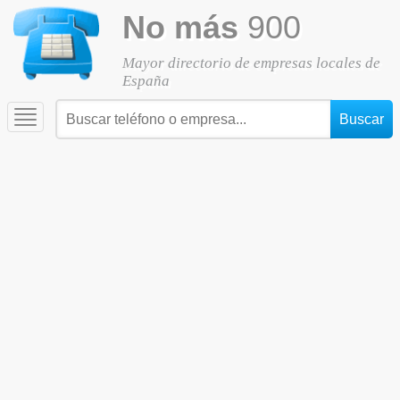
No más
900
Mayor directorio de empresas locales de
España
Toggle
navigation