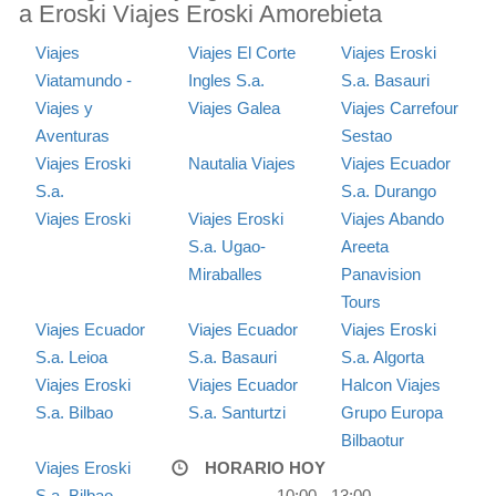
a Eroski Viajes Eroski Amorebieta
Viajes
Viajes El Corte
Viajes Eroski
Viatamundo -
Ingles S.a.
S.a. Basauri
Viajes y
Viajes Galea
Viajes Carrefour
Aventuras
Sestao
Viajes Eroski
Nautalia Viajes
Viajes Ecuador
S.a.
S.a. Durango
Viajes Eroski
Viajes Eroski
Viajes Abando
S.a. Ugao-
Areeta
Miraballes
Panavision
Tours
Viajes Ecuador
Viajes Ecuador
Viajes Eroski
S.a. Leioa
S.a. Basauri
S.a. Algorta
Viajes Eroski
Viajes Ecuador
Halcon Viajes
S.a. Bilbao
S.a. Santurtzi
Grupo Europa
Bilbaotur
Viajes Eroski
HORARIO HOY
S.a. Bilbao
10:00 - 13:00