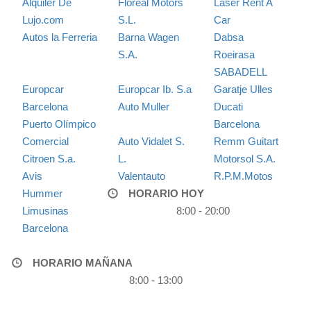
Alquiler De
Floreal Motors
Laser Rent A
Lujo.com
S.L.
Car
Autos la Ferreria
Barna Wagen
Dabsa
S.A.
Roeirasa
SABADELL
Europcar
Europcar Ib. S.a
Garatje Ulles
Barcelona
Auto Muller
Ducati
Puerto Olímpico
Barcelona
Comercial
Auto Vidalet S.
Remm Guitart
Citroen S.a.
L.
Motorsol S.A.
Avis
Valentauto
R.P.M.Motos
Hummer
HORARIO HOY
Limusinas
8:00 - 20:00
Barcelona
HORARIO MAÑANA
8:00 - 13:00