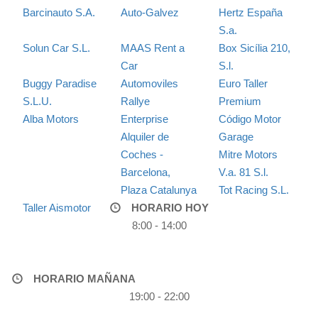
Barcinauto S.A.
Auto-Galvez
Hertz España
S.a.
Solun Car S.L.
MAAS Rent a
Box Sicília 210,
Car
S.l.
Buggy Paradise
Automoviles
Euro Taller
S.L.U.
Rallye
Premium
Alba Motors
Enterprise
Código Motor
Alquiler de
Garage
Coches -
Mitre Motors
Barcelona,
V.a. 81 S.l.
Plaza Catalunya
Tot Racing S.L.
Taller Aismotor
HORARIO HOY
8:00 - 14:00
HORARIO MAÑANA
19:00 - 22:00