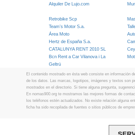
Alquiler De Lujo.com
Mun
Retrobike Scp
Mas
Team's Motor S.a.
Tall
Área Moto
Aut
Hertz de España S.a.
Cam
CATALUNYA RENT 2010 SL
Cey
Bcn Rent a Car Vilanova i La
Mot
Geltrú
El contenido mostrado en ésta web consiste en información de t
de los datos. Las marcas, logotipos, imágenes y textos son 
mostrados en el directorio. Si tiene alguna pregunta, sugerenci
En nomas900.org te mostramos las mejores formas de contacta
los teléfonos estén actualizados. No existe relación alguna e
ficha ha sido recopilada de fuentes o sitios públicos de emp
SERV