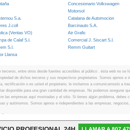
taña
Concesionario Volkswagen
Motorsol
ternou S.a.
Catalana de Automocion
eres J.coll
Barcinauto S.A.
olica (Ventas VO)
Air Grafic
pa de Calaf S.l.
Comercial J. Siscart S.l.
em S.l.
Remm Guitart
or Llansa
erceros, entre otros desde fuentes accesibles al público . ésta web no se hace
propiedad de dichos terceros y sus respectivos propietarios. Somos ajenos e
a, rectificación o es usted el propietario, le invitamos a comunicarnoslo a tra
r disponible para una gran cantidad de empresas. No podemos asegurar que 
ntre las empresas aquí mostradas y el sitio. Si tienes algún problema, debes
resas y autónomos. Somos ajenos e independientes a las empresas, negocios,
Últimos
|
Aviso legal
|
Política de privacidad
|
Política de cookies
|
Contacto
ICIO PROFESIONAL 24H
LLAMAR A 807 47