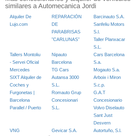
similares a Automecanica Jordi
Alquiler De
REPARACIÓN
Barcinauto S.A.
Lujo.com
DE
Sanfeliu Motors
PARABRISAS
S.l.
"CARLUNAS"
Taller Planxacar
S.L.
Tallers Montoliu
Nipauto
Cars Barcelona
- Servei Oficial
Barcelona
S.a.
Mercedes
TG Cars
Mogauto S.a.
SIXT Alquiler de
Autansa 3000
Arboix i Miron
Coches y
S.L.
S.c.p.
Furgonetas |
Romauto Grup
G.A.T
Barcelona
Concesionari
Concesionario
Parallel / Puerto
S.L.
Volvo Diselauto
Sant Just
Desvern
VNG
Gevicar S.A.
Autortuño, S.l.