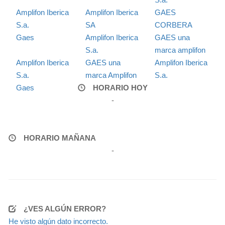
Amplifon Iberica
Amplifon Iberica
GAES
S.a.
SA
CORBERA
Gaes
Amplifon Iberica
GAES una
S.a.
marca amplifon
Amplifon Iberica
GAES una
Amplifon Iberica
S.a.
marca Amplifon
S.a.
Gaes
HORARIO HOY
-
HORARIO MAÑANA
-
¿VES ALGÚN ERROR?
He visto algún dato incorrecto.