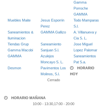
Gamma
Porroche
GAMMA
Muebles Maite
Jesus Esporrin
Todo Mamparas
Perez
S.l.
Saneamientos &
GAMMA Gallizo
A. Villanueva y
Iluminacion
Cia S. L.
Tiendas Grup
Saneamiento
Jose Miguel
Gamma Macobi
Sanjuan S.l.
Lopez Palomar
GAMMA
Azulejos
Saneamientos
Moncayo S. L.
Pat S.a.
Desmon
Pavimentos Los
HORARIO
Molinos, S.l.
HOY
Cerrado
HORARIO MAÑANA
10:00 - 13:30,17:00 - 20:00