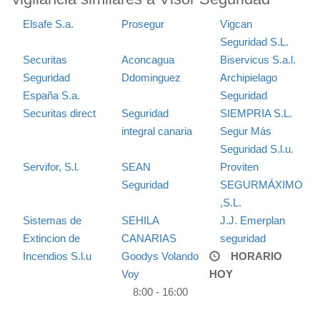
Elsafe S.a.
Prosegur
Vigcan
Seguridad S.L.
Securitas
Aconcagua
Biservicus S.a.l.
Seguridad
Ddominguez
Archipielago
España S.a.
Seguridad
Securitas direct
Seguridad
SIEMPRIA S.L.
integral canaria
Segur Más
Seguridad S.l.u.
Servifor, S.l.
SEAN
Proviten
Seguridad
SEGURMÁXIMO
,S.L.
Sistemas de
SEHILA
J.J. Emerplan
Extincion de
CANARIAS
seguridad
Incendios S.l.u
Goodys Volando
HORARIO
Voy
HOY
8:00 - 16:00