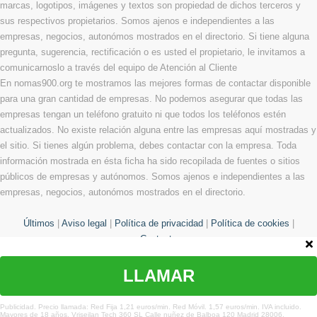
marcas, logotipos, imágenes y textos son propiedad de dichos terceros y
sus respectivos propietarios. Somos ajenos e independientes a las
empresas, negocios, autonómos mostrados en el directorio. Si tiene alguna
pregunta, sugerencia, rectificación o es usted el propietario, le invitamos a
comunicarnoslo a través del equipo de Atención al Cliente
En nomas900.org te mostramos las mejores formas de contactar disponible
para una gran cantidad de empresas. No podemos asegurar que todas las
empresas tengan un teléfono gratuito ni que todos los teléfonos estén
actualizados. No existe relación alguna entre las empresas aquí mostradas y
el sitio. Si tienes algún problema, debes contactar con la empresa. Toda
información mostrada en ésta ficha ha sido recopilada de fuentes o sitios
públicos de empresas y autónomos. Somos ajenos e independientes a las
empresas, negocios, autonómos mostrados en el directorio.
Últimos
|
Aviso legal
|
Política de privacidad
|
Política de cookies
|
Contacto
LLAMAR
© Copyright 2013 - 2026 Todos los derechos reservados
¿Te hemos ayudado?
Publicidad. Precio llamada: Red Fija 1,21 euros/min. Red Móvil. 1,57 euros/min. IVA incluido.
Mayores de 18 años. Vriseilan Tech 360 SL Calle nuñez de Balboa 120 Madrid 28006.