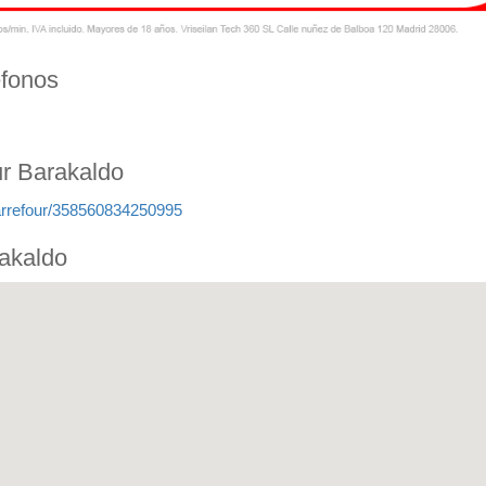
éfonos
ur Barakaldo
arrefour/358560834250995
rakaldo